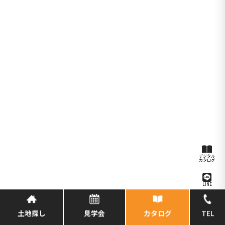
プラン・事例集をお届けします
モデルハウス見学
モデルハウスもしくは本社にお越しください
オープンハウス
完成邸見学会など開催中
デジタル
カタログ
LINE
イベント
© 正栄産業 SHOEIの家, All Rights Reserved.
土地探し
見学会
カタログ
TEL
予約