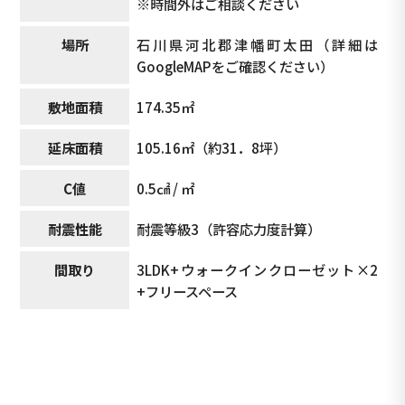
※時間外はご相談ください
場所
石川県河北郡津幡町太田（詳細は
GoogleMAPをご確認ください）
敷地面積
174.35㎡
延床面積
105.16㎡（約31．8坪）
C値
0.5㎠ / ㎡
耐震性能
耐震等級3（許容応力度計算）
間取り
3LDK+ウォークインクローゼット×2
+フリースペース