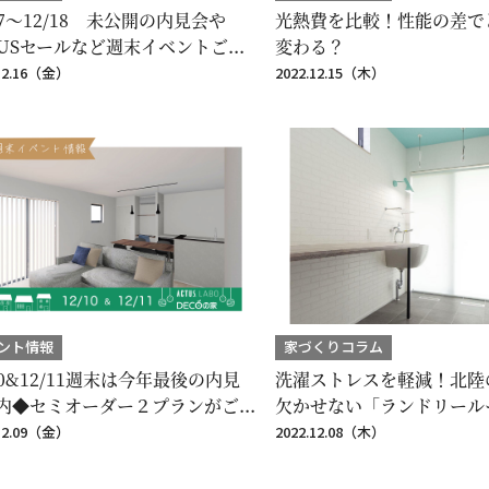
17〜12/18 未公開の内見会や
光熱費を比較！性能の差で
TUSセールなど週末イベントご...
変わる？
.12.16（金）
2022.12.15（木）
ント情報
家づくりコラム
10&12/11週末は今年最後の内見
洗濯ストレスを軽減！北陸
内◆セミオーダー２プランがご...
欠かせない「ランドリール
.12.09（金）
2022.12.08（木）