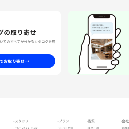
グの取り寄せ
についてのすべてが分かるカタログを無
→
でお取り寄せ
スタッフ
プラン
品質
会社
SHOEIの家
構造仕様
会社
ブログ&NEWS