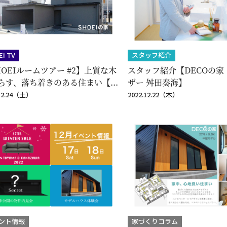
EI TV
スタッフ紹介
HOEIルームツアー #2】上質な木
スタッフ紹介【DECOの家
らす、落ち着きのある住まい【...
ザー 舛田奏海】
.12.24（土）
2022.12.22（木）
ント情報
家づくりコラム