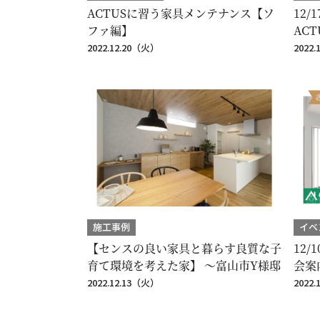
ACTUSに習う家具メンテナンス【ソ
12/
ファ編】
AC
2022.12.20（火）
2022
施工事例
イベ
【センスの良い家具と暮らす良質な子
12/
育て環境を考えた家】 ～富山市Y様邸
会案
2022.12.13（火）
2022