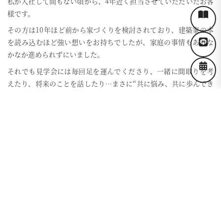
私が入社して間もない頃から、4年近く担当させていただいたお客
様です。
デジタル
カタログ
その方は10年ほど前から家づくりを検討されており、建築家の本
を読み込むほど強い想いをお持ちでしたが、家庭の事情もありな
LINE
かなか進められずにいました。
それでも見学会には毎回足を運んでくださり、一緒に間取りを考
イベント
予約
えたり、将来のことを話したり…まさに“共に悩み、共に歩んでき
た”関係でした。
ようやく家づくりが始められると決まった時には、私も本当にう
れしくて、一緒に夢が叶ったような気持ちになったのを覚えてい
ます。
お引き渡し後もお家に伺うと、家の中の「お気に入りポイント」
を笑顔で教えてくださり、その度に「この方の幸せに関われてよ
かった」と感じます。
お客様へのメッセージ